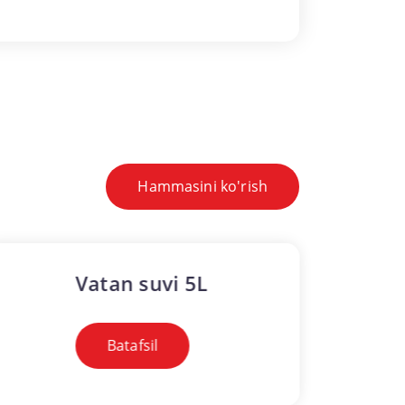
Hammasini ko'rish
Vatan suvi 5L
Jui
Batafsil